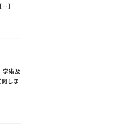
…]
、学術及
質問しま