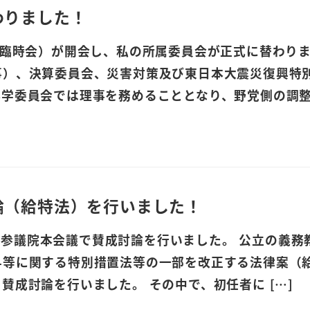
わりました！
（臨時会）が開会し、私の所属委員会が正式に替わり
事）、決算委員会、災害対策及び東日本大震災復興特
学委員会では理事を務めることとなり、野党側の調整 
論（給特法）を行いました！
水)、参議院本会議で賛成討論を行いました。 公立の義
与等に関する特別措置法等の一部を改正する法律案（
賛成討論を行いました。 その中で、初任者に […]