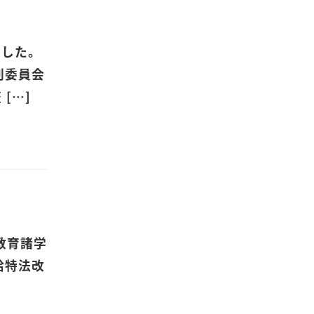
ました。
別委員会
[…]
務教育諸学
給特法改