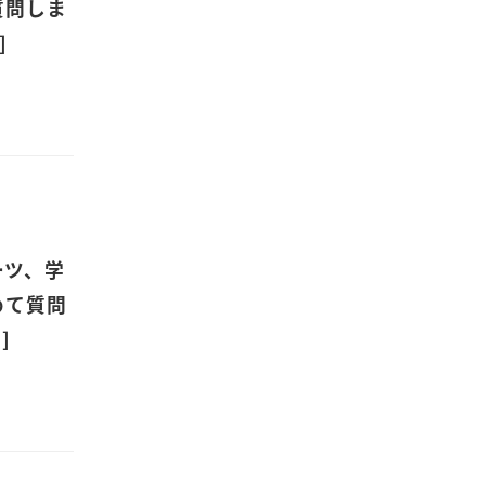
質問しま
]
ーツ、学
めて質問
]