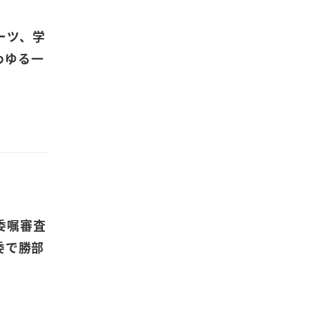
ーツ、学
わゆる一
の委嘱審査
委で勝部