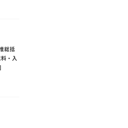
の准総括
業料・入
]