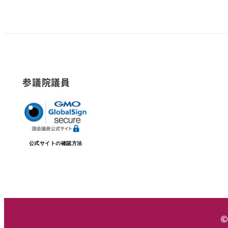
稿
の
ペ
参議院議員
ー
ジ
送
公式サイトの確認方法
り
©