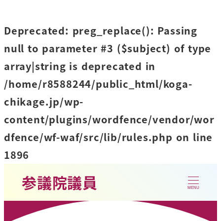
Deprecated
: preg_replace(): Passing
null to parameter #3 ($subject) of type
array|string is deprecated in
/home/r8588244/public_html/koga-
chikage.jp/wp-
content/plugins/wordfence/vendor/wor
dfence/wf-waf/src/lib/rules.php
on line
1896
参議院議員
MENU