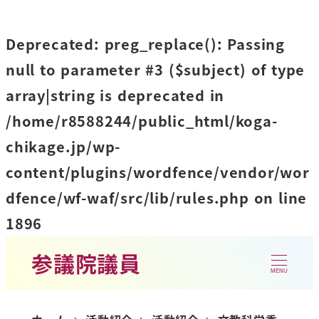
Deprecated
: preg_replace(): Passing
null to parameter #3 ($subject) of type
array|string is deprecated in
/home/r8588244/public_html/koga-
chikage.jp/wp-
content/plugins/wordfence/vendor/wor
dfence/wf-waf/src/lib/rules.php
on line
1896
参議院議員
MENU