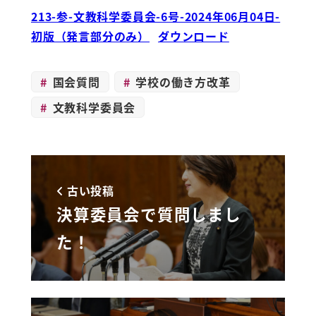
213-参-文教科学委員会-6号-2024年06月04日-
初版（発言部分のみ）
ダウンロード
国会質問
学校の働き方改革
文教科学委員会
古い投稿
決算委員会で質問しまし
た！