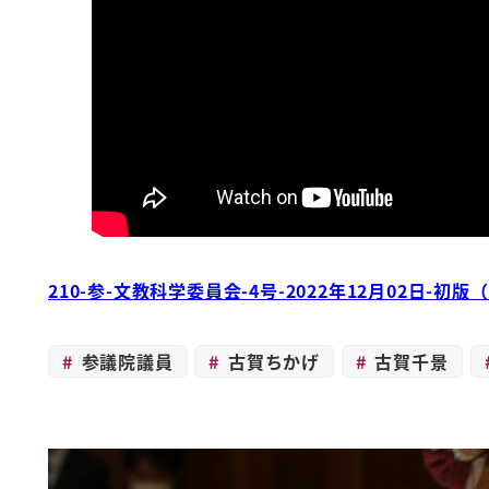
210-参-文教科学委員会-4号-2022年12月02日-初
参議院議員
古賀ちかげ
古賀千景